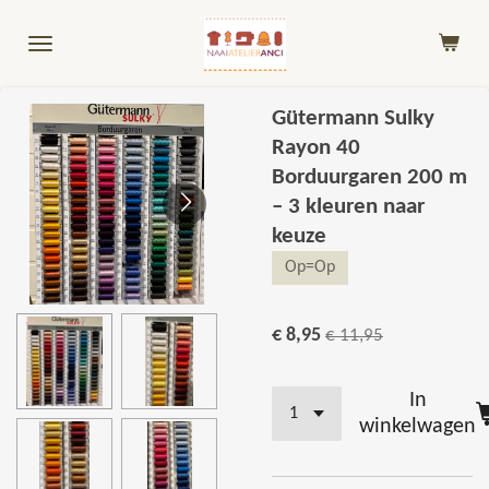
Ga
direct
naar
de
Gütermann Sulky
hoofdinhoud
Rayon 40
Borduurgaren 200 m
– 3 kleuren naar
keuze
Op=Op
€ 8,95
€ 11,95
In
winkelwagen