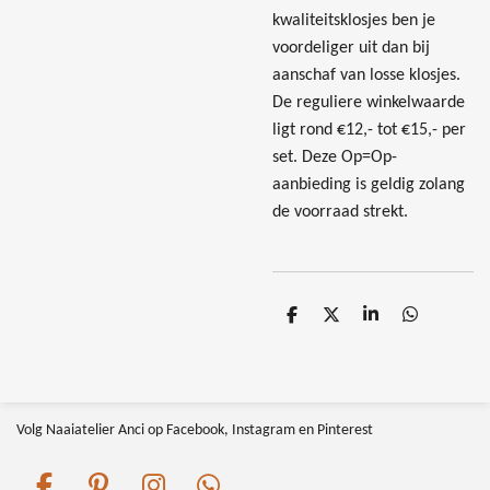
kwaliteitsklosjes ben je
voordeliger uit dan bij
aanschaf van losse klosjes.
De reguliere winkelwaarde
ligt rond €12,- tot €15,- per
set. Deze Op=Op-
aanbieding is geldig zolang
de voorraad strekt.
D
D
S
D
e
e
h
e
l
e
a
l
e
l
r
e
n
e
n
Volg Naaiatelier Anci op Facebook, Instagram en Pinterest