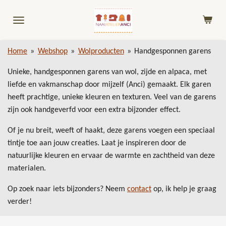
Ga
direct
naar
de
Home
»
Webshop
»
Wolproducten
»
Handgesponnen garens
hoofdinhoud
Unieke, handgesponnen garens van wol, zijde en alpaca, met
liefde en vakmanschap door mijzelf (Anci) gemaakt. Elk garen
heeft prachtige, unieke kleuren en texturen. Veel van de garens
zijn ook handgeverfd voor een extra bijzonder effect.
Of je nu breit, weeft of haakt, deze garens voegen een speciaal
tintje toe aan jouw creaties. Laat je inspireren door de
natuurlijke kleuren en ervaar de warmte en zachtheid van deze
materialen.
Op zoek naar iets bijzonders? Neem
contact
op, ik help je graag
verder!