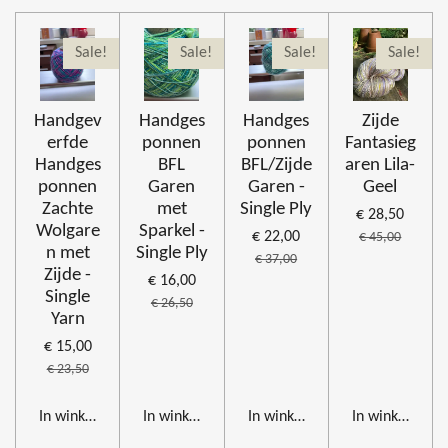
Sale!
Sale!
Sale!
Sale!
Handgev
Handges
Handges
Zijde
erfde
ponnen
ponnen
Fantasieg
Handges
BFL
BFL/Zijde
aren Lila-
ponnen
Garen
Garen -
Geel
Zachte
met
Single Ply
€ 28,50
Wolgare
Sparkel -
€ 22,00
€ 45,00
n met
Single Ply
€ 37,00
Zijde -
€ 16,00
Single
€ 26,50
Yarn
€ 15,00
€ 23,50
In winkelwagen
In winkelwagen
In winkelwagen
In winkelwage