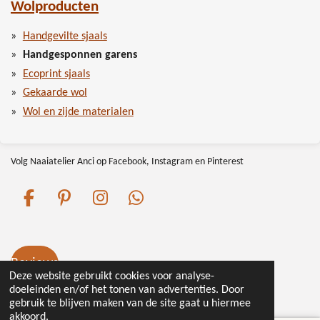
Wolproducten
Handgevilte sjaals
Handgesponnen garens
Ecoprint sjaals
Gekaarde wol
Wol en zijde materialen
Volg Naaiatelier Anci op Facebook, Instagram en Pinterest
F
P
I
W
a
i
n
h
c
n
s
a
e
t
t
t
Reviews
b
e
a
s
Deze website gebruikt cookies voor analyse-
o
r
g
A
doeleinden en/of het tonen van advertenties. Door
© 2016 - 2026 Naaiatelieranci.nl
gebruik te blijven maken van de site gaat u hiermee
o
e
r
p
akkoord.