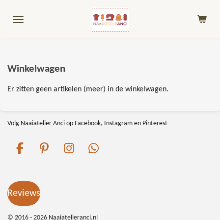
Ga
direct
naar
de
hoofdinhoud
Winkelwagen
Er zitten geen artikelen (meer) in de winkelwagen.
Volg Naaiatelier Anci op Facebook, Instagram en Pinterest
F
P
I
W
a
i
n
h
c
n
s
a
e
t
t
t
Reviews
b
e
a
s
o
r
g
A
© 2016 - 2026 Naaiatelieranci.nl