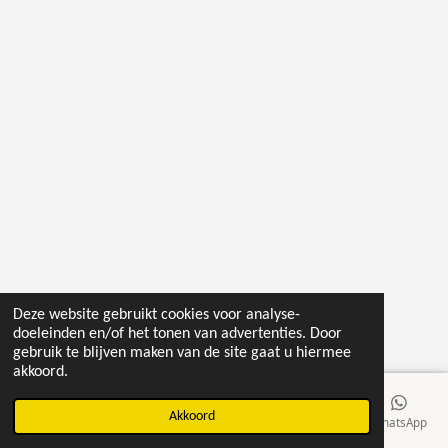
o
e
r
p
k
s
a
p
t
m
Deze website gebruikt cookies voor analyse-
doeleinden en/of het tonen van advertenties. Door
gebruik te blijven maken van de site gaat u hiermee
akkoord.
Akkoord
E-mailadres
Telefoonnummer
Kaart
Facebook
WhatsApp