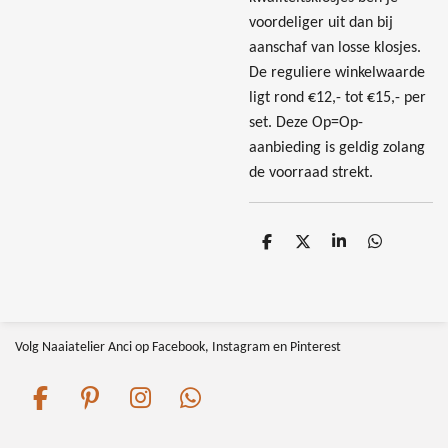
voordeliger uit dan bij
aanschaf van losse klosjes.
De reguliere winkelwaarde
ligt rond €12,- tot €15,- per
set. Deze Op=Op-
aanbieding is geldig zolang
de voorraad strekt.
D
D
S
D
e
e
h
e
l
e
a
l
e
l
r
e
n
e
n
Volg Naaiatelier Anci op Facebook, Instagram en Pinterest
F
P
I
W
a
i
n
h