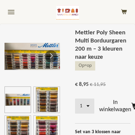
Ga
direct
naar
de
Mettler Poly Sheen
hoofdinhoud
Multi Borduurgaren
200 m – 3 kleuren
naar keuze
Op=op
€ 8,95
€ 11,95
In
winkelwagen
Set van 3 klossen naar