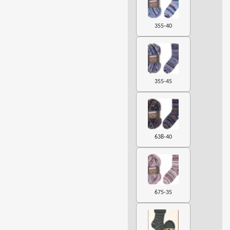
355-40
355-45
638-40
675-35