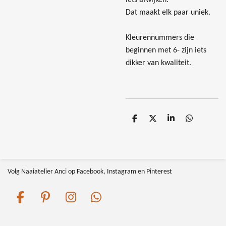
iets afwijken.
Dat maakt elk paar uniek.
Kleurennummers die
beginnen met 6- zijn iets
dikker van kwaliteit.
D
D
S
D
e
e
h
e
l
e
a
l
e
l
r
e
n
e
n
Volg Naaiatelier Anci op Facebook, Instagram en Pinterest
F
P
I
W
a
i
n
h