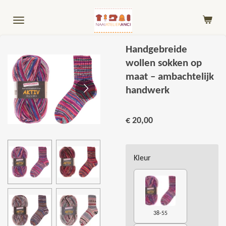
Ga
direct
naar
de
Handgebreide
hoofdinhoud
wollen sokken op
maat – ambachtelijk
handwerk
€ 20,00
Kleur
38-55