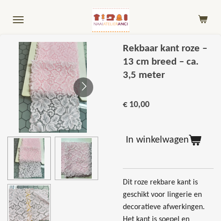
Ga
direct
naar
de
Rekbaar kant roze –
hoofdinhoud
13 cm breed – ca.
3,5 meter
€ 10,00
In winkelwagen
Dit roze rekbare kant is
geschikt voor lingerie en
decoratieve afwerkingen.
Het kant is soepel en