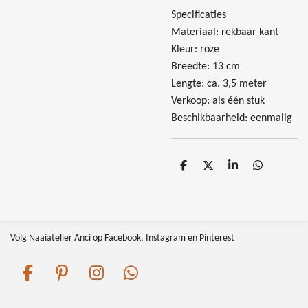
Specificaties
Materiaal: rekbaar kant
Kleur: roze
Breedte: 13 cm
Lengte: ca. 3,5 meter
Verkoop: als één stuk
Beschikbaarheid: eenmalig
D
D
S
D
e
e
h
e
l
e
a
l
e
l
r
e
n
e
n
Volg Naaiatelier Anci op Facebook, Instagram en Pinterest
F
P
I
W
a
i
n
h