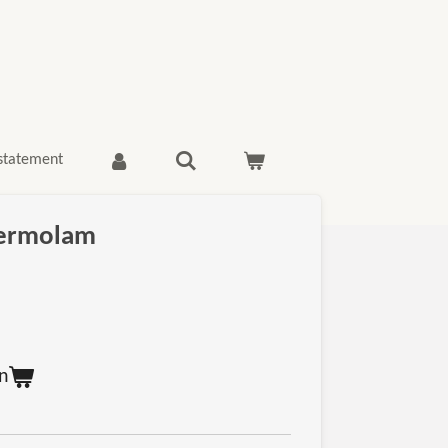
 statement
hermolam
n