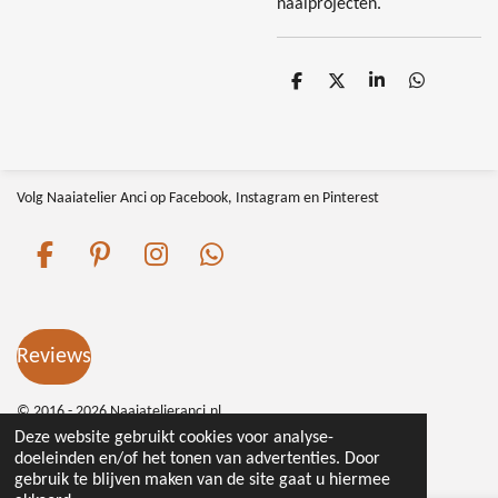
naaiprojecten.
D
D
S
D
e
e
h
e
l
e
a
l
e
l
r
e
n
e
n
Volg Naaiatelier Anci op Facebook, Instagram en Pinterest
F
P
I
W
a
i
n
h
c
n
s
a
e
t
t
t
Reviews
b
e
a
s
o
r
g
A
© 2016 - 2026 Naaiatelieranci.nl
o
e
r
p
Deze website gebruikt cookies voor analyse-
k
s
a
p
doeleinden en/of het tonen van advertenties. Door
t
m
gebruik te blijven maken van de site gaat u hiermee