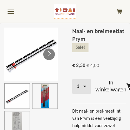
Ga
direct
naar
de
Naai- en breimeetlat
hoofdinhoud
Prym
Sale!
€ 2,50
€ 4,00
In
winkelwagen
Dit naai- en brei-meetlint
van Prym is een veelzijdig
hulpmiddel voor zowel