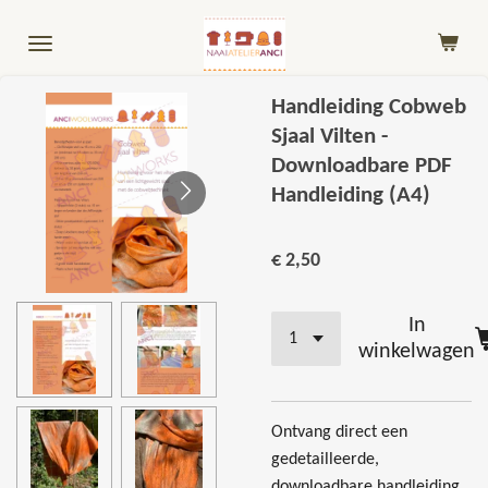
Ga
direct
naar
de
Handleiding Cobweb
hoofdinhoud
Sjaal Vilten -
Downloadbare PDF
Handleiding (A4)
€ 2,50
In
winkelwagen
Ontvang direct een
gedetailleerde,
downloadbare handleiding