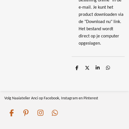
bestelling online" in de
e-mail. Je kunt het
product downloaden via
de "Download nu" link.
Het bestand wordt
direct op je computer
opgeslagen.
D
D
S
D
e
e
h
e
l
e
a
l
e
l
r
e
n
e
n
Volg Naaiatelier Anci op Facebook, Instagram en Pinterest
F
P
I
W
a
i
n
h