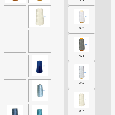
345
009
004
016
087