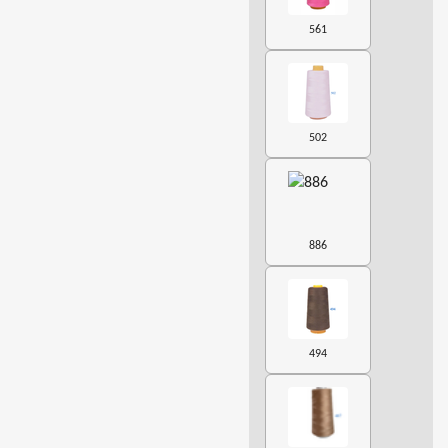
561
502
886
494