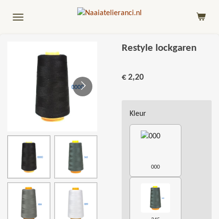
Ga
direct
naar
de
Restyle lockgaren
hoofdinhoud
€ 2,20
Kleur
000