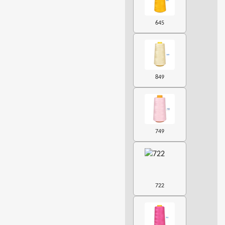
645
849
749
722