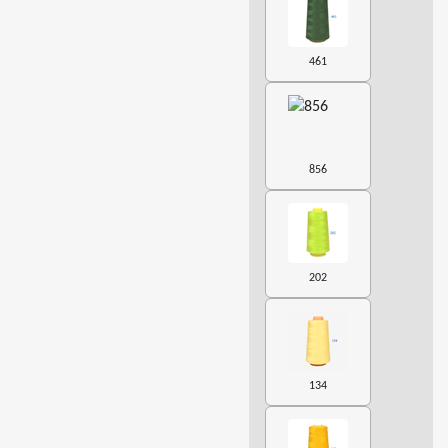
461
856
202
134