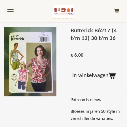
Ga
direct
naar
de
Butterick B6217 (4
hoofdinhoud
t/m 12) 30 t/m 36
€ 6,00
In winkelwagen
Patroon is nieuw.
Bloeses in jaren 50 style in
verschillende variaties.