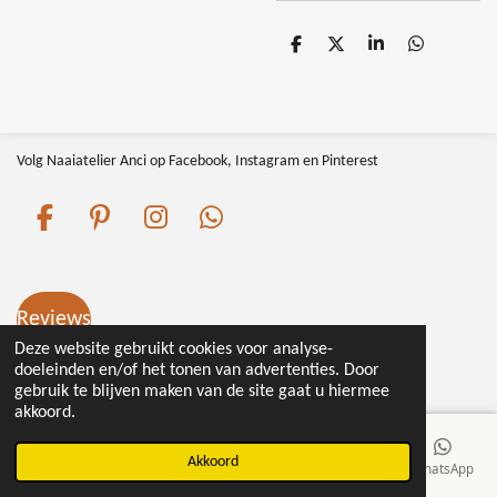
D
D
S
D
e
e
h
e
l
e
a
l
e
l
r
e
n
e
n
Volg Naaiatelier Anci op Facebook, Instagram en Pinterest
F
P
I
W
a
i
n
h
c
n
s
a
e
t
t
t
Reviews
b
e
a
s
Deze website gebruikt cookies voor analyse-
o
r
g
A
doeleinden en/of het tonen van advertenties. Door
© 2016 - 2026 Naaiatelieranci.nl
o
e
r
p
gebruik te blijven maken van de site gaat u hiermee
akkoord.
k
s
a
p
t
m
Akkoord
E-mailadres
Telefoonnummer
Kaart
Facebook
WhatsApp