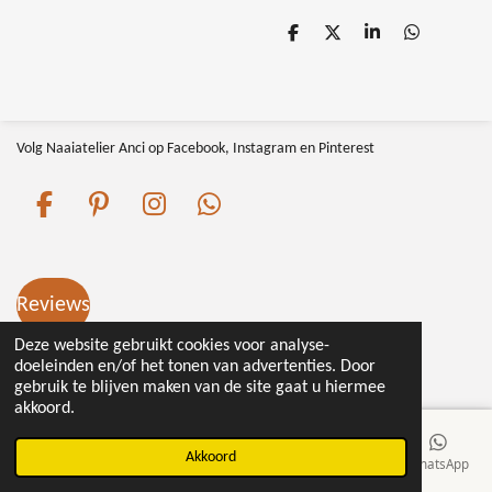
D
D
S
D
e
e
h
e
l
e
a
l
e
l
r
e
n
e
n
Volg Naaiatelier Anci op Facebook, Instagram en Pinterest
F
P
I
W
a
i
n
h
c
n
s
a
e
t
t
t
Reviews
b
e
a
s
o
r
g
A
Deze website gebruikt cookies voor analyse-
© 2016 - 2026 Naaiatelieranci.nl
doeleinden en/of het tonen van advertenties. Door
o
e
r
p
gebruik te blijven maken van de site gaat u hiermee
k
s
a
p
akkoord.
t
m
Akkoord
E-mailadres
Telefoonnummer
Kaart
Facebook
WhatsApp