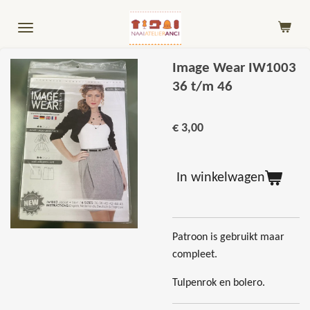
Ga
direct
naar
de
Image Wear IW1003
hoofdinhoud
36 t/m 46
€ 3,00
In winkelwagen
Patroon is gebruikt maar
compleet.
Tulpenrok en bolero.